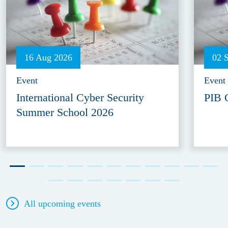
16 Aug 2026
02 
Event
Event
International Cyber Security
PIB 
Summer School 2026
All upcoming events