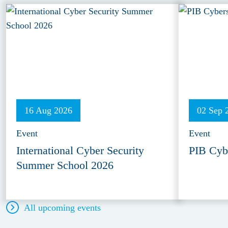
16 Aug 2026
02 Sep 
Event
Event
International Cyber Security
PIB Cyb
Summer School 2026
All upcoming events