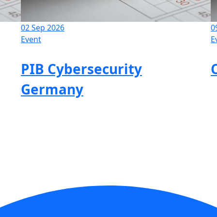
02 Sep 2026
0
Event
E
PIB Cybersecurity
Germany