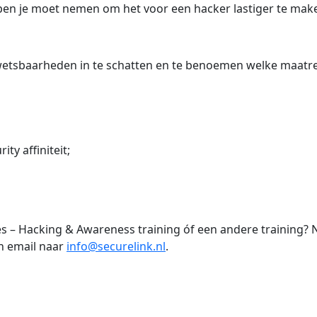
pen je moet nemen om het voor een hacker lastiger te mak
n kwetsbaarheden in te schatten en te benoemen welke maatr
y affiniteit;
ces – Hacking & Awareness training óf een andere training?
n email naar
info@securelink.nl
.