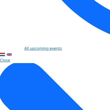
All upcoming events
Close