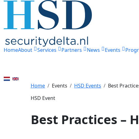
Home
About
Services
Partners
News
Events
Prog
Home
Events
HSD Events
Best Practic
HSD Event
Best Practices –