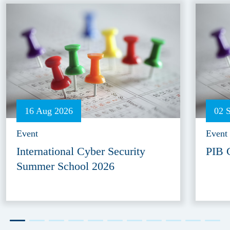
16 Aug 2026
02 
Event
Event
International Cyber Security
PIB 
Summer School 2026