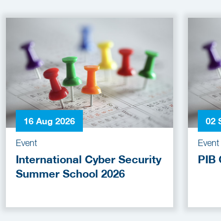
16 Aug 2026
02 
Event
Event
International Cyber Security
PIB 
Summer School 2026