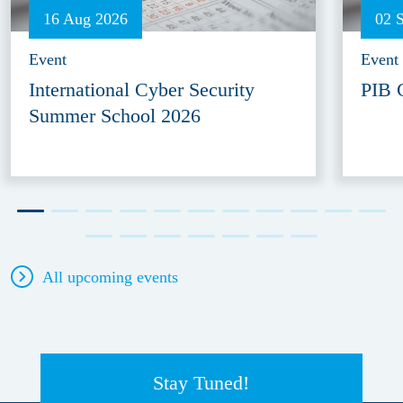
16 Aug 2026
02 
Event
Event
International Cyber Security
PIB 
Summer School 2026
All upcoming events
Stay Tuned!