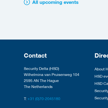
All upcoming events
Contact
Dire
Security Delta (HSD)
About 
Wilhelmina van Pruisenweg 104
HSD eve
2595 AN The Hague
HSD C
The Netherlands
Security
Securit
T:
+31 (0)70-2045180