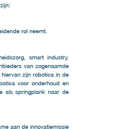
ijn:
leidende rol neemt.
eidszorg, smart industry,
 aanbieders van zogenaamde
hiervan zijn robotica in de
obotica voor onderhoud en
re als springplank naar de
ame aan de innovatiemissie