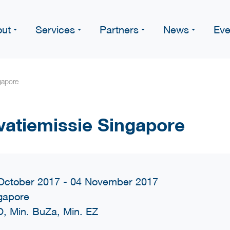
ut
Services
Partners
News
Eve
gapore
vatiemissie Singapore
October 2017 - 04 November 2017
gapore
, Min. BuZa, Min. EZ