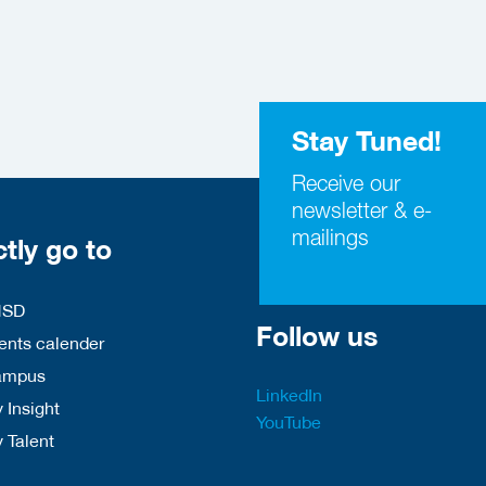
Stay Tuned!
Receive our
newsletter & e-
mailings
ctly go to
HSD
Follow us
nts calender
ampus
LinkedIn
 Insight
YouTube
y Talent