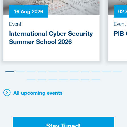
16 Aug 2026
02 
Event
Event
International Cyber Security
PIB 
Summer School 2026
All upcoming events
Stay Tuned!