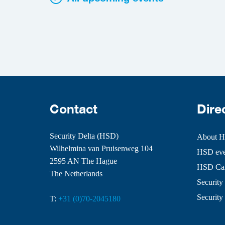
Contact
Dire
Security Delta (HSD)
About 
Wilhelmina van Pruisenweg 104
HSD even
2595 AN The Hague
HSD Ca
The Netherlands
Security 
Security
T:
+31 (0)70-2045180