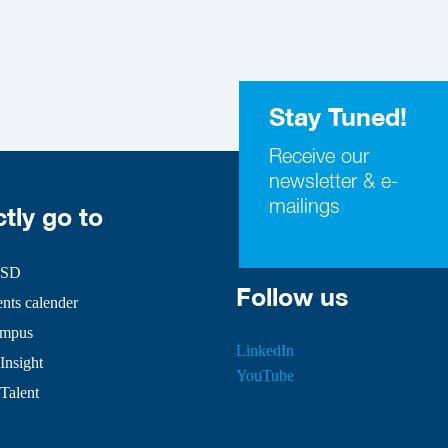
Stay Tuned!
Receive our
newsletter & e-
mailings
ctly go to
HSD
Follow us
ts calender
mpus
LinkedIn
Insight
YouTube
 Talent