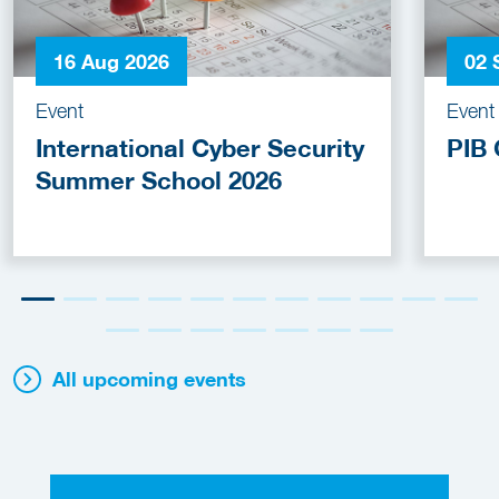
16 Aug 2026
02 
Event
Event
International Cyber Security
PIB 
Summer School 2026
All upcoming events