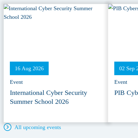
16 Aug 2026
02 Sep 
Event
Event
International Cyber Security
PIB Cyb
Summer School 2026
All upcoming events