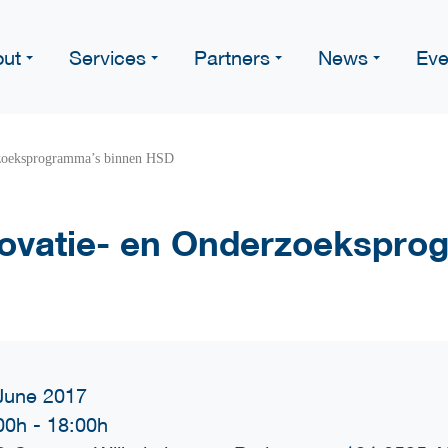
ut
Services
Partners
News
Eve
rzoeksprogramma’s binnen HSD
novatie- en Onderzoekspro
June 2017
00h
-
18:00h