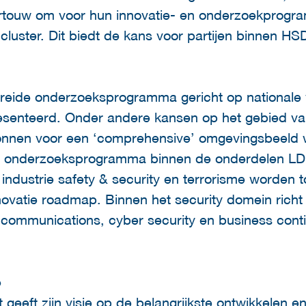
oortouw om voor hun innovatie- en onderzoekprogra
luster. Dit biedt de kans voor partijen binnen HSD 
breide onderzoeksprogramma gericht op nationale v
esenteerd. Onder andere kansen op het gebied va
ronnen voor een ‘comprehensive’ omgevingsbeeld wo
 het onderzoeksprogramma binnen de onderdelen L
 industrie safety & security en terrorisme worden t
novatie roadmap. Binnen het security domein rich
y communications, cyber security en business conti
e
geeft zijn visie op de belangrijkste ontwikkelen e