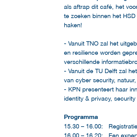
als aftrap dit café, het v
te zoeken binnen het HSD c
haken!
- Vanuit TNO zal het uitge
en resilience worden gepr
verschillende informatieb
- Vanuit de TU Delft zal
van cyber security, natuur,
- KPN presenteert haar in
identity & privacy, securit
Programma
15.30 – 16.00: Registrati
16.00 – 16.20: Een expert 