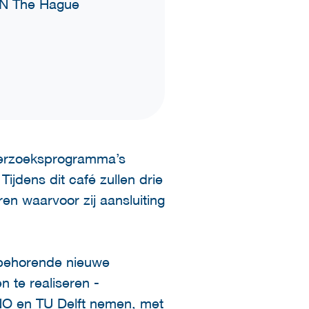
AN The Hague
nderzoeksprogramma’s
jdens dit café zullen drie
n waarvoor zij aansluiting
jbehorende nieuwe
 te realiseren -
NO en TU Delft nemen, met