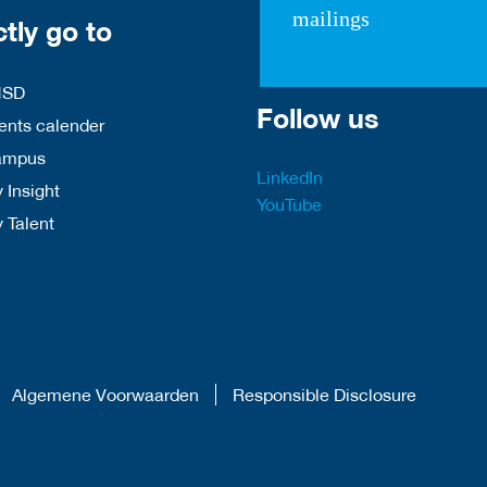
mailings
ctly go to
HSD
Follow us
nts calender
ampus
LinkedIn
 Insight
YouTube
y Talent
Algemene Voorwaarden
Responsible Disclosure