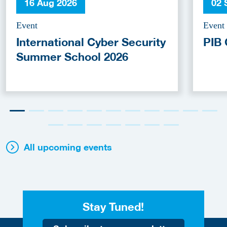
16 Aug 2026
02 
Event
Event
International Cyber Security
PIB 
Summer School 2026
All upcoming events
Stay Tuned!