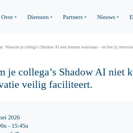
Over
Diensten
Partners
Nieuws
E
r: Waarom je collega’s Shadow AI niet kunnen weerstaan – en hoe jij innovatie v
 je collega’s Shadow AI niet 
atie veilig faciliteert.
mei 2026
00u
-
15:45u