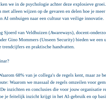
iken we in de psychologie achter deze explosieve groe
met alleen wijzen op de gevaren en delen hoe je meer b
n AI ombuigen naar een cultuur van veilige innovatie.
g Sjoerd van Veldhuizen (Awareways), docent-onderz
nder Gino Mommers (Unseen Security) bieden we een 
 trendcijfers en praktische handvatten.
inar?
aarom 68% van je collega's de regels kent, maar ze be
route: Waarom we massaal de regels omzeilen voor gema
De inzichten en conclusies die voor jouw organisatie re
 je feitelijk inzicht krijgt in het AI-gebruik en op bas