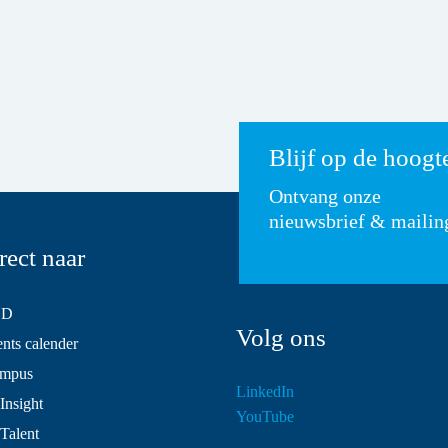
Blijf op de hoogt
Ontvang onze
nieuwsbrief & mailin
rect naar
SD
Volg ons
ts calender
mpus
LinkedIn
Insight
YouTube
 Talent