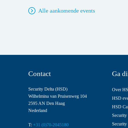
Alle aankomende events
Contact
Ga di
Security Delta (HSD)
Over H
Wilhelmina van Pruisenweg 104
HSD even
2595 AN Den Haag
HSD Ca
Nederland
Security 
Security
T:
+31 (0)70-2045180