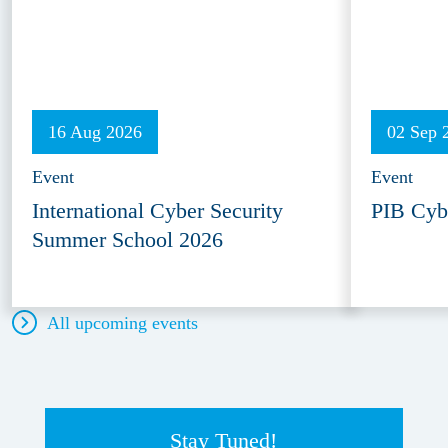
16 Aug 2026
02 Sep 
Event
Event
International Cyber Security
PIB Cyb
Summer School 2026
All upcoming events
Stay Tuned!